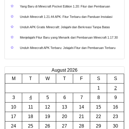
Yang Baru di Minecraft Pocket Edition 1.20: Fitur dan Pembaruan
Unduh Minecraft 1.21.44 APK: Fitur Terbaru dan Panduan Instalasi
Unduh APK Gratis Minecraft: Jelajahi dan Berkreasi Tanpa Batas
Menjelajahi Fitur Baru yang Menarik dari Pembaruan Minecraft 1.17.30
Unduh Minecraft APK Terbaru: Jelajahi Fitur dan Pembaruan Terbaru
August 2026
M
T
W
T
F
S
S
1
2
3
4
5
6
7
8
9
10
11
12
13
14
15
16
17
18
19
20
21
22
23
24
25
26
27
28
29
30