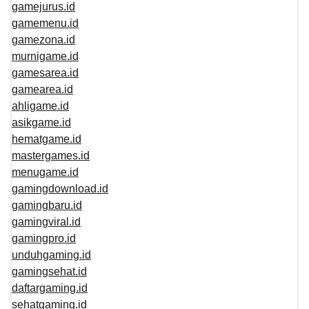
gamejurus.id
gamemenu.id
gamezona.id
murnigame.id
gamesarea.id
gamearea.id
ahligame.id
asikgame.id
hematgame.id
mastergames.id
menugame.id
gamingdownload.id
gamingbaru.id
gamingviral.id
gamingpro.id
unduhgaming.id
gamingsehat.id
daftargaming.id
sehatgaming.id