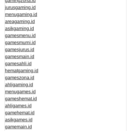
gamingzona.id
jurusgaming.id
menugaming.id
areagaming.id
asikgaming.id
gamesmenu.id
gamesmurni.id
gamesjurus.id
gamesmain.id
gamesahli.id
hematgaming.id
gameszona.id
ahligaming.id
menugames.id
gameshemat.id
ahligames.id
gamehemat.id
asikgames.id
gamemain.id