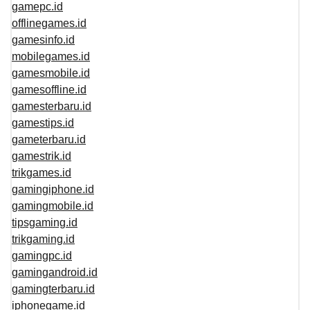
gamepc.id
offlinegames.id
gamesinfo.id
mobilegames.id
gamesmobile.id
gamesoffline.id
gamesterbaru.id
gamestips.id
gameterbaru.id
gamestrik.id
trikgames.id
gamingiphone.id
gamingmobile.id
tipsgaming.id
trikgaming.id
gamingpc.id
gamingandroid.id
gamingterbaru.id
iphonegame.id