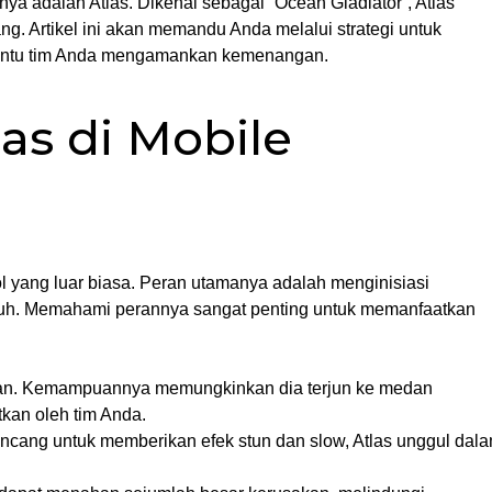
nya adalah Atlas. Dikenal sebagai “Ocean Gladiator”, Atlas
. Artikel ini akan memandu Anda melalui strategi untuk
antu tim Anda mengamankan kemenangan.
as di Mobile
 yang luar biasa. Peran utamanya adalah menginisiasi
uh. Memahami perannya sangat penting untuk memanfaatkan
atan. Kemampuannya memungkinkan dia terjun ke medan
kan oleh tim Anda.
ancang untuk memberikan efek stun dan slow, Atlas unggul dal