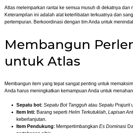
Atlas melemparkan rantai ke semua musuh di dekatnya dan 
Keterampilan ini adalah alat keterlibatan terkuatnya dan s
pertempuran. Berkoordinasi dengan tim Anda untuk menind
Membangun Perlen
untuk Atlas
Membangun item yang tepat sangat penting untuk memaksima
Anda harus meningkatkan kemampuan Anda untuk menahan
Sepatu bot:
Sepatu Bot Tangguh
atau
Sepatu Prajurit
u
Item Inti:
Barang seperti
Helm Terkutuklah
,
Lapisan Ant
keberlanjutan.
Item Pendukung:
Mempertimbangkan
Es Dominasi
D