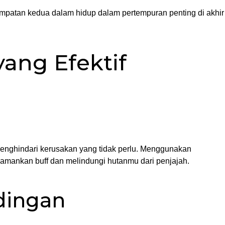
mpatan kedua dalam hidup dalam pertempuran penting di akhir
yang Efektif
menghindari kerusakan yang tidak perlu. Menggunakan
mankan buff dan melindungi hutanmu dari penjajah.
dingan