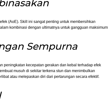
inasakan
fek (AoE). Skill ini sangat penting untuk membersihkan
alam kombinasi dengan ultimatnya untuk gangguan maksimum
ngan Sempurna
n peningkatan kecepatan gerakan dan kebal terhadap efek
 membuat musuh di sekitar terkena stun dan menimbulkan
libat atau melepaskan diri dari pertarungan secara efektif.
l