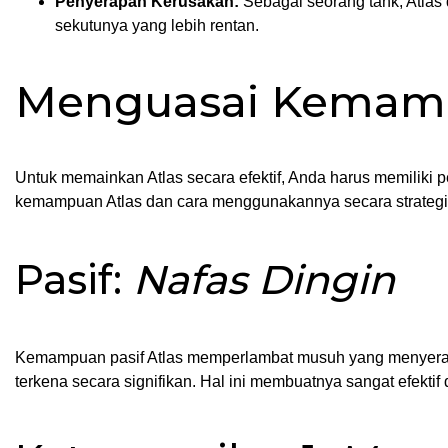
Penyerapan Kerusakan:
Sebagai seorang tank, Atlas
sekutunya yang lebih rentan.
Menguasai Kemamp
Untuk memainkan Atlas secara efektif, Anda harus memiliki 
kemampuan Atlas dan cara menggunakannya secara strategi
Pasif:
Nafas Dingin
Kemampuan pasif Atlas memperlambat musuh yang menyera
terkena secara signifikan. Hal ini membuatnya sangat efekti