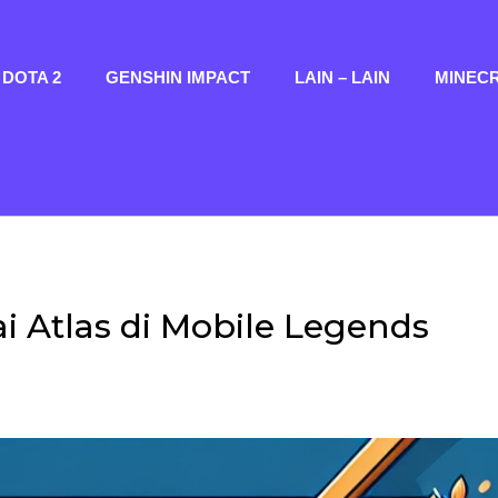
DOTA 2
GENSHIN IMPACT
LAIN – LAIN
MINEC
 Atlas di Mobile Legends