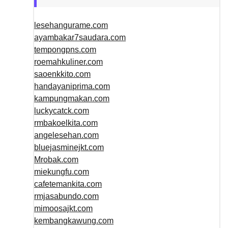
lesehangurame.com
ayambakar7saudara.com
tempongpns.com
roemahkuliner.com
saoenkkito.com
handayaniprima.com
kampungmakan.com
luckycatck.com
rmbakoelkita.com
angelesehan.com
bluejasminejkt.com
Mrobak.com
miekungfu.com
cafetemankita.com
rmjasabundo.com
mimoosajkt.com
kembangkawung.com