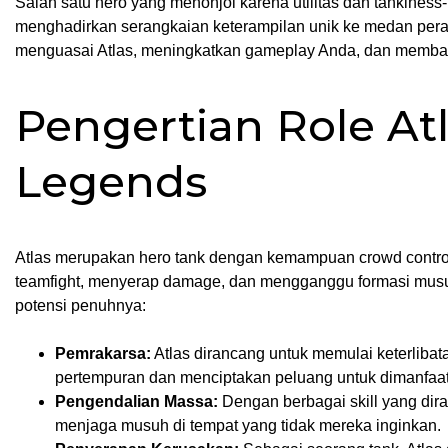
Salah satu hero yang menonjol karena utilitas dan tankiness-
menghadirkan serangkaian keterampilan unik ke medan perang
menguasai Atlas, meningkatkan gameplay Anda, dan memb
Pengertian Role Atl
Legends
Atlas merupakan hero tank dengan kemampuan crowd control
teamfight, menyerap damage, dan mengganggu formasi mus
potensi penuhnya:
Pemrakarsa:
Atlas dirancang untuk memulai keterlib
pertempuran dan menciptakan peluang untuk dimanfaat
Pengendalian Massa:
Dengan berbagai skill yang dir
menjaga musuh di tempat yang tidak mereka inginkan.