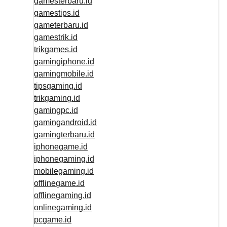
gamesterbaru.id
gamestips.id
gameterbaru.id
gamestrik.id
trikgames.id
gamingiphone.id
gamingmobile.id
tipsgaming.id
trikgaming.id
gamingpc.id
gamingandroid.id
gamingterbaru.id
iphonegame.id
iphonegaming.id
mobilegaming.id
offlinegame.id
offlinegaming.id
onlinegaming.id
pcgame.id