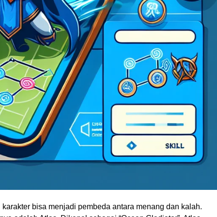
 karakter bisa menjadi pembeda antara menang dan kalah.