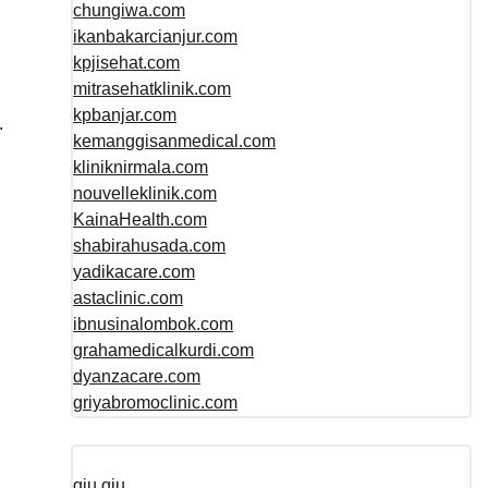
chungiwa.com
ikanbakarcianjur.com
kpjisehat.com
mitrasehatklinik.com
kpbanjar.com
.
kemanggisanmedical.com
kliniknirmala.com
nouvelleklinik.com
KainaHealth.com
shabirahusada.com
yadikacare.com
astaclinic.com
ibnusinalombok.com
grahamedicalkurdi.com
dyanzacare.com
griyabromoclinic.com
qiu qiu