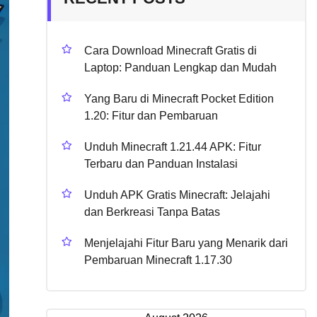
Cara Download Minecraft Gratis di
Laptop: Panduan Lengkap dan Mudah
Yang Baru di Minecraft Pocket Edition
1.20: Fitur dan Pembaruan
Unduh Minecraft 1.21.44 APK: Fitur
Terbaru dan Panduan Instalasi
Unduh APK Gratis Minecraft: Jelajahi
dan Berkreasi Tanpa Batas
Menjelajahi Fitur Baru yang Menarik dari
Pembaruan Minecraft 1.17.30