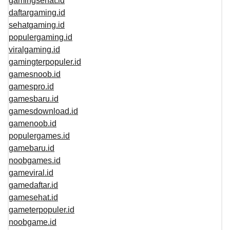
gamingsehat.id
daftargaming.id
sehatgaming.id
populergaming.id
viralgaming.id
gamingterpopuler.id
gamesnoob.id
gamespro.id
gamesbaru.id
gamesdownload.id
gamenoob.id
populergames.id
gamebaru.id
noobgames.id
gameviral.id
gamedaftar.id
gamesehat.id
gameterpopuler.id
noobgame.id