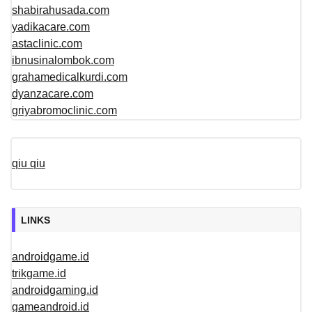
shabirahusada.com
yadikacare.com
astaclinic.com
ibnusinalombok.com
grahamedicalkurdi.com
dyanzacare.com
griyabromoclinic.com
qiu qiu
LINKS
androidgame.id
trikgame.id
androidgaming.id
gameandroid.id