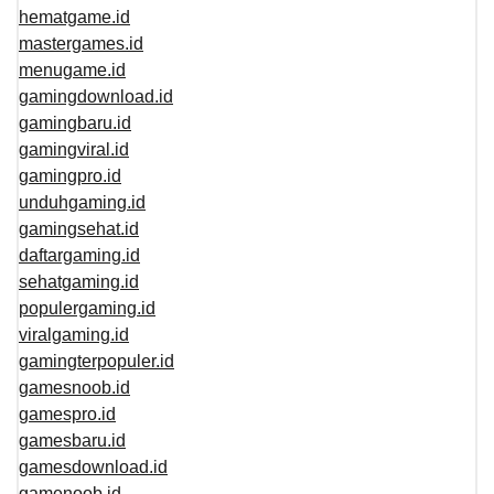
hematgame.id
mastergames.id
menugame.id
gamingdownload.id
gamingbaru.id
gamingviral.id
gamingpro.id
unduhgaming.id
gamingsehat.id
daftargaming.id
sehatgaming.id
populergaming.id
viralgaming.id
gamingterpopuler.id
gamesnoob.id
gamespro.id
gamesbaru.id
gamesdownload.id
gamenoob.id