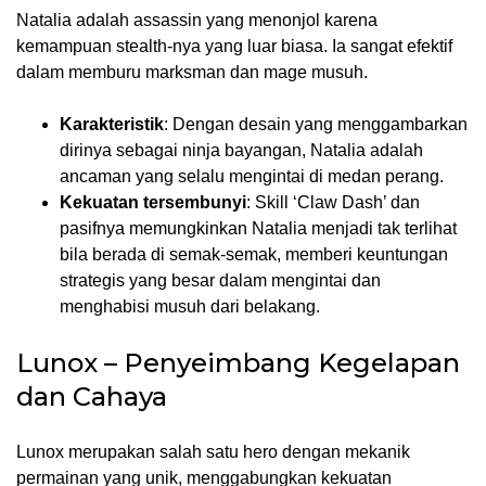
Natalia adalah assassin yang menonjol karena
kemampuan stealth-nya yang luar biasa. Ia sangat efektif
dalam memburu marksman dan mage musuh.
Karakteristik
: Dengan desain yang menggambarkan
dirinya sebagai ninja bayangan, Natalia adalah
ancaman yang selalu mengintai di medan perang.
Kekuatan tersembunyi
: Skill ‘Claw Dash’ dan
pasifnya memungkinkan Natalia menjadi tak terlihat
bila berada di semak-semak, memberi keuntungan
strategis yang besar dalam mengintai dan
menghabisi musuh dari belakang.
Lunox – Penyeimbang Kegelapan
dan Cahaya
Lunox merupakan salah satu hero dengan mekanik
permainan yang unik, menggabungkan kekuatan