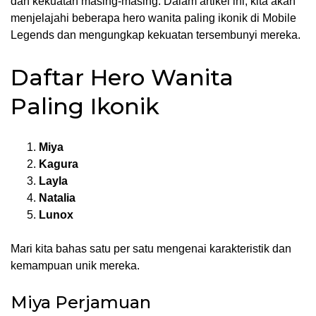
dan kekuatan masing-masing. Dalam artikel ini, kita akan
menjelajahi beberapa hero wanita paling ikonik di Mobile
Legends dan mengungkap kekuatan tersembunyi mereka.
Daftar Hero Wanita
Paling Ikonik
Miya
Kagura
Layla
Natalia
Lunox
Mari kita bahas satu per satu mengenai karakteristik dan
kemampuan unik mereka.
Miya Perjamuan