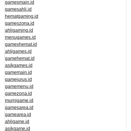
gamesmain.id
gamesahli.id
hematgaming.id
gameszona.id
ahligaming.id
menugames.id
gameshemat.id
ahligames.id
gamehemat.id
asikgames.id
gamemain.id
gamejurus.id
gamemenu.id
gamezona.id
murnigame.id
gamesarea.id
gamearea.id
ahligame.id
asikgame.id