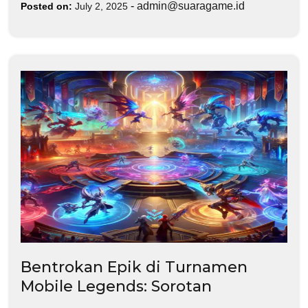
-
admin@suaragame.id
Posted on:
July 2, 2025
Bentrokan Epik di Turnamen
Mobile Legends: Sorotan