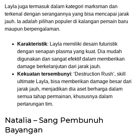
Layla juga termasuk dalam kategori marksman dan
terkenal dengan serangannya yang bisa mencapai jarak
jauh. Ia adalah pilihan populer di kalangan pemain baru
maupun berpengalaman.
Karakteristik
: Layla memiliki desain futuristik
dengan senapan plasma yang kuat. Dia mudah
digunakan dan sangat efektif dalam memberikan
damage berkelanjutan dari jarak jauh.
Kekuatan tersembunyi
: ‘Destruction Rush’, skill
ultimate Layla, bisa memberikan damage besar dari
jarak jauh, menjadikan dia aset berharga dalam
semua tahap permainan, khususnya dalam
pertarungan tim.
Natalia – Sang Pembunuh
Bayangan