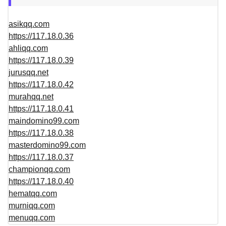
asikqq.com
https://117.18.0.36
ahliqq.com
https://117.18.0.39
jurusqq.net
https://117.18.0.42
murahqq.net
https://117.18.0.41
maindomino99.com
https://117.18.0.38
masterdomino99.com
https://117.18.0.37
championqq.com
https://117.18.0.40
hematqq.com
murniqq.com
menuqq.com