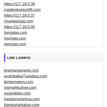
https://117.18.0.38
masterdomino99.com
https://117.18.0.37
championqq.com
https://117.18.0.40
hematqq.com
murniqq.com
menuqq.com
LINK LAINNYA
lesehangurame.com
ayambakar7saudara.com
tempongpns.com
roemahkuliner.com
saoenkkito.com
handayaniprima.com
kampungmakan.com