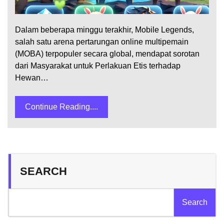
Dalam beberapa minggu terakhir, Mobile Legends,
salah satu arena pertarungan online multipemain
(MOBA) terpopuler secara global, mendapat sorotan
dari Masyarakat untuk Perlakuan Etis terhadap
Hewan…
Continue Reading....
SEARCH
Search