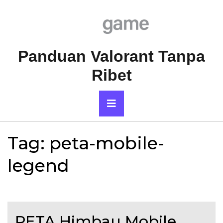
Skip
to
content
Panduan Valorant Tanpa
Ribet
Primary
Menu
Tag:
peta-mobile-
legend
PETA Himbau Mobile