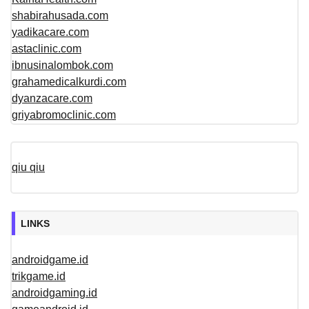
shabirahusada.com
yadikacare.com
astaclinic.com
ibnusinalombok.com
grahamedicalkurdi.com
dyanzacare.com
griyabromoclinic.com
qiu qiu
LINKS
androidgame.id
trikgame.id
androidgaming.id