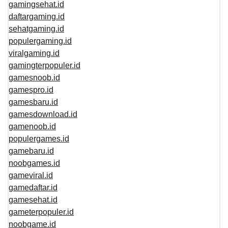
gamingsehat.id
daftargaming.id
sehatgaming.id
populergaming.id
viralgaming.id
gamingterpopuler.id
gamesnoob.id
gamespro.id
gamesbaru.id
gamesdownload.id
gamenoob.id
populergames.id
gamebaru.id
noobgames.id
gameviral.id
gamedaftar.id
gamesehat.id
gameterpopuler.id
noobgame.id