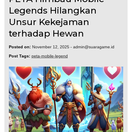
Legends Hilangkan
Unsur Kekejaman
terhadap Hewan
Posted on:
November 12, 2025
-
admin@suaragame.id
Post Tags:
peta-mobile-legend