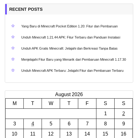
RECENT POSTS
Yang Baru di Minecraft Pocket Edition 1.20: Fitur dan Pembaruan
Unduh Minecraft 1.21.44 APK: Fitur Terbaru dan Panduan Instalasi
Unduh APK Gratis Minecraft: Jelajahi dan Berkreasi Tanpa Batas
Menjelajahi Fitur Baru yang Menarik dari Pembaruan Minecraft 1.17.30
Unduh Minecraft APK Terbaru: Jelajahi Fitur dan Pembaruan Terbaru
August 2026
M
T
W
T
F
S
S
1
2
3
4
5
6
7
8
9
10
11
12
13
14
15
16