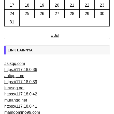
17
18
19
20
21
22
23
24
25
26
27
28
29
30
31
« Jul
LINK LAINNYA
asikqq.com
https://117.18.0.36
ahliqq.com
https://117.18.0.39
jurusqq.net
https://117.18.0.42
murahqq.net
https://117.18.0.41
maindomino99.com