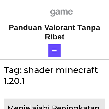
Skip
to
content
Panduan Valorant Tanpa
Ribet
Primary
Menu
Tag:
shader minecraft
1.20.1
Menjelajahi Peningkatan