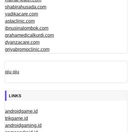
shabirahusada.com
yadikacare.com
astaclinic.com
ibnusinalombok.com
grahamedicalkurdi.com
dyanzacare.com
griyabromoclinic.com
qiu qiu
LINKS
androidgame.id
trikgame.id
androidgaming.id