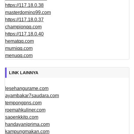
https://117.18.0.38
masterdomino99.com
https://117.18.0.37
championqq.com
https://117.18.0.40
hematqq.com
murniqq.com
menuqq.com
LINK LAINNYA
lesehangurame.com
ayambakar7saudara.com
tempongpns.com
roemahkuliner.com
saoenkkito.com
handayaniprima.com
kampungmakan.com