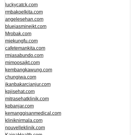
luckycatck.com
rmbakoelkita.com
angelesehan.com
bluejasminejkt.com
Mrobak.com
miekungfu.com
cafetemankita.com
rmjasabundo.com
mimoosajkt.com
kembangkawung.com
chungiwa.com
ikanbakarcianjur.com
kpjisehat.com
mitrasehatklinik.com
kpbanjar.com
kemanggisanmedical.com
kliniknirmala.com
nouvelleklinik.com
KainaHealth.com