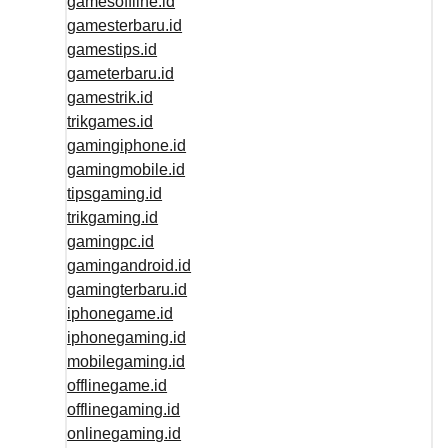
gamesoffline.id
gamesterbaru.id
gamestips.id
gameterbaru.id
gamestrik.id
trikgames.id
gamingiphone.id
gamingmobile.id
tipsgaming.id
trikgaming.id
gamingpc.id
gamingandroid.id
gamingterbaru.id
iphonegame.id
iphonegaming.id
mobilegaming.id
offlinegame.id
offlinegaming.id
onlinegaming.id