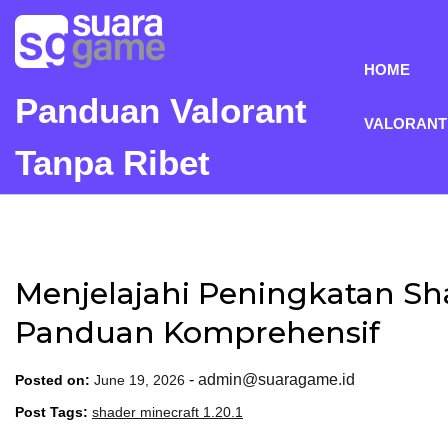
Skip
to
content
HOME
Panduan Valorant
VALORANT
Tanpa Ribet
Menjelajahi Peningkatan Shad
Panduan Komprehensif
-
admin@suaragame.id
Posted on:
June 19, 2026
Post Tags:
shader minecraft 1.20.1