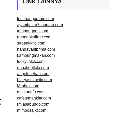
LINK LAINNYA
lesehangurame.com
ayambakar7saudara.com
tempongpns.com
roemahkuliner.com
n
saoenkkito.com
handayaniprima.com
kampungmakan.com
luckycatck.com
rmbakoelkita.com
angelesehan.com
n
bluejasminejkt.com
Mrobak.com
miekungfu.com
t
cafetemankita.com
rmjasabundo.com
mimoosajkt.com