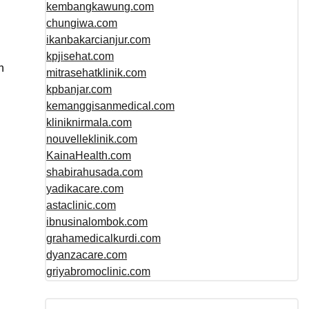
kembangkawung.com
chungiwa.com
ikanbakarcianjur.com
kpjisehat.com
h
mitrasehatklinik.com
kpbanjar.com
kemanggisanmedical.com
kliniknirmala.com
nouvelleklinik.com
KainaHealth.com
shabirahusada.com
yadikacare.com
astaclinic.com
ibnusinalombok.com
grahamedicalkurdi.com
dyanzacare.com
griyabromoclinic.com