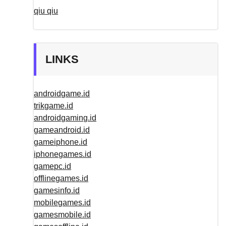
qiu qiu
LINKS
androidgame.id
trikgame.id
androidgaming.id
gameandroid.id
gameiphone.id
iphonegames.id
gamepc.id
offlinegames.id
gamesinfo.id
mobilegames.id
gamesmobile.id