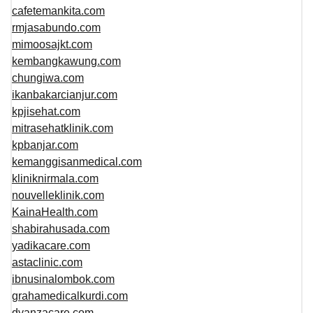
cafetemankita.com
rmjasabundo.com
mimoosajkt.com
kembangkawung.com
chungiwa.com
ikanbakarcianjur.com
kpjisehat.com
mitrasehatklinik.com
kpbanjar.com
kemanggisanmedical.com
kliniknirmala.com
nouvelleklinik.com
KainaHealth.com
shabirahusada.com
yadikacare.com
astaclinic.com
ibnusinalombok.com
grahamedicalkurdi.com
dyanzacare.com