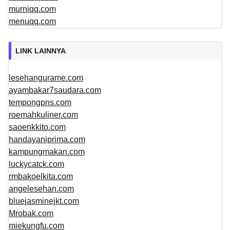
murniqq.com
menuqq.com
LINK LAINNYA
lesehangurame.com
ayambakar7saudara.com
tempongpns.com
roemahkuliner.com
saoenkkito.com
handayaniprima.com
kampungmakan.com
luckycatck.com
rmbakoelkita.com
angelesehan.com
bluejasminejkt.com
Mrobak.com
miekungfu.com