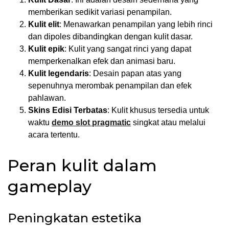
memberikan sedikit variasi penampilan.
Kulit elit
: Menawarkan penampilan yang lebih rinci
dan dipoles dibandingkan dengan kulit dasar.
Kulit epik
: Kulit yang sangat rinci yang dapat
memperkenalkan efek dan animasi baru.
Kulit legendaris
: Desain papan atas yang
sepenuhnya merombak penampilan dan efek
pahlawan.
Skins Edisi Terbatas
: Kulit khusus tersedia untuk
waktu
demo slot pragmatic
singkat atau melalui
acara tertentu.
Peran kulit dalam
gameplay
Peningkatan estetika