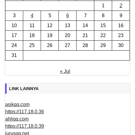
1
2
3
4
5
6
7
8
9
10
11
12
13
14
15
16
17
18
19
20
21
22
23
24
25
26
27
28
29
30
31
« Jul
LINK LAINNYA
asikqq.com
https://117.18.0.36
ahliqq.com
https://117.18.0.39
jurusqq.net