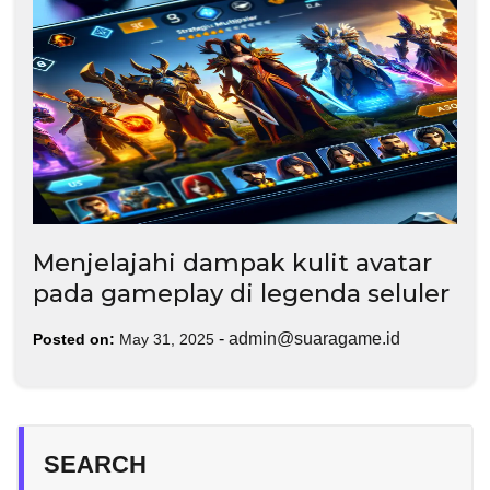
Menjelajahi dampak kulit avatar
pada gameplay di legenda seluler
-
admin@suaragame.id
Posted on:
May 31, 2025
SEARCH