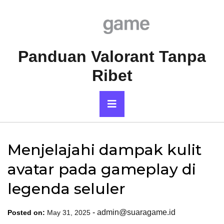
Skip
to
content
Panduan Valorant Tanpa
Ribet
Primary
Menu
Menjelajahi dampak kulit
avatar pada gameplay di
legenda seluler
-
admin@suaragame.id
Posted on:
May 31, 2025