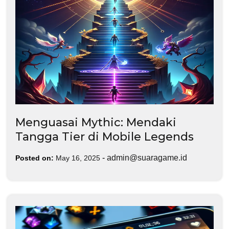
Menguasai Mythic: Mendaki
Tangga Tier di Mobile Legends
-
admin@suaragame.id
Posted on:
May 16, 2025