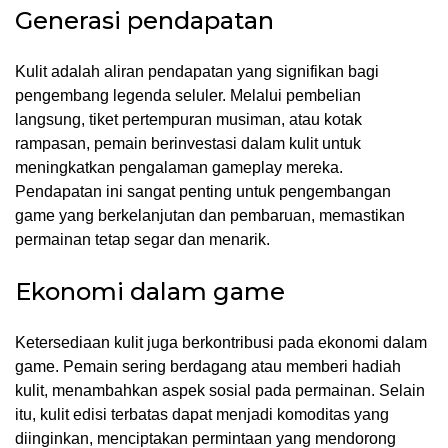
Generasi pendapatan
Kulit adalah aliran pendapatan yang signifikan bagi
pengembang legenda seluler. Melalui pembelian
langsung, tiket pertempuran musiman, atau kotak
rampasan, pemain berinvestasi dalam kulit untuk
meningkatkan pengalaman gameplay mereka.
Pendapatan ini sangat penting untuk pengembangan
game yang berkelanjutan dan pembaruan, memastikan
permainan tetap segar dan menarik.
Ekonomi dalam game
Ketersediaan kulit juga berkontribusi pada ekonomi dalam
game. Pemain sering berdagang atau memberi hadiah
kulit, menambahkan aspek sosial pada permainan. Selain
itu, kulit edisi terbatas dapat menjadi komoditas yang
diinginkan, menciptakan permintaan yang mendorong