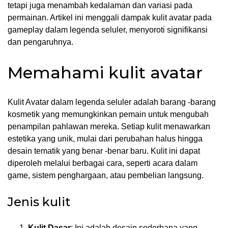
tetapi juga menambah kedalaman dan variasi pada
permainan. Artikel ini menggali dampak kulit avatar pada
gameplay dalam legenda seluler, menyoroti signifikansi
dan pengaruhnya.
Memahami kulit avatar
Kulit Avatar dalam legenda seluler adalah barang -barang
kosmetik yang memungkinkan pemain untuk mengubah
penampilan pahlawan mereka. Setiap kulit menawarkan
estetika yang unik, mulai dari perubahan halus hingga
desain tematik yang benar -benar baru. Kulit ini dapat
diperoleh melalui berbagai cara, seperti acara dalam
game, sistem penghargaan, atau pembelian langsung.
Jenis kulit
Kulit Dasar
: Ini adalah desain sederhana yang