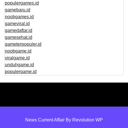
populergames.id
gamebaru.id
noobgames.id
gameviral.id
gamedaftar.id
gamesehat.id
gameterpopuler.id
noobgame.id
viralgame.id
unduhgame.id
populergame.id
News Current Affair By Revolution WP