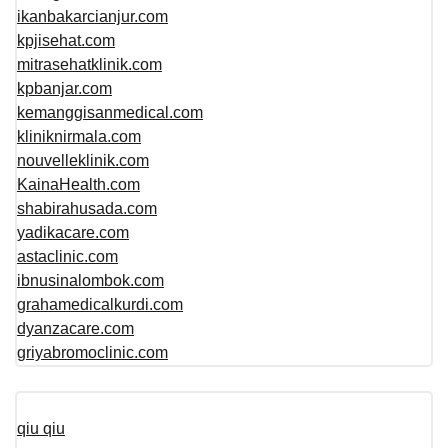
ikanbakarcianjur.com
kpjisehat.com
mitrasehatklinik.com
kpbanjar.com
kemanggisanmedical.com
kliniknirmala.com
nouvelleklinik.com
KainaHealth.com
shabirahusada.com
yadikacare.com
astaclinic.com
ibnusinalombok.com
grahamedicalkurdi.com
dyanzacare.com
griyabromoclinic.com
qiu qiu