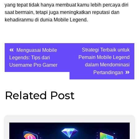
yang tepat tidak hanya membuat kamu lebih percaya diri
saat bermain, tetapi juga meningkatkan reputasi dan
kehadiranmu di dunia Mobile Legend.
Post
Strategi Terbaik untuk
Menguasai Mobile
Pemain Mobile Legend
Legends: Tips dari
navigation
dalam Mendominasi
Username Pro Gamer
Pertandingan
Related Post