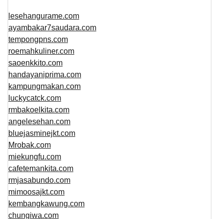
lesehangurame.com
ayambakar7saudara.com
tempongpns.com
roemahkuliner.com
saoenkkito.com
handayaniprima.com
kampungmakan.com
luckycatck.com
rmbakoelkita.com
angelesehan.com
bluejasminejkt.com
Mrobak.com
miekungfu.com
cafetemankita.com
rmjasabundo.com
mimoosajkt.com
kembangkawung.com
chungiwa.com