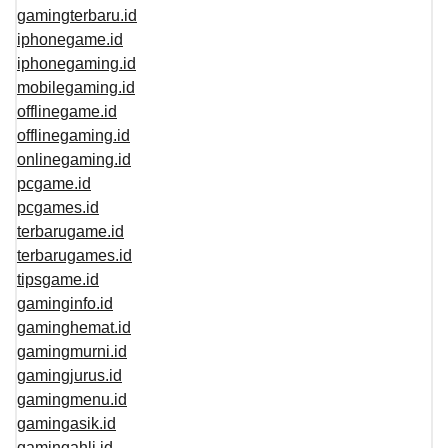
gamingterbaru.id
iphonegame.id
iphonegaming.id
mobilegaming.id
offlinegame.id
offlinegaming.id
onlinegaming.id
pcgame.id
pcgames.id
terbarugame.id
terbarugames.id
tipsgame.id
gaminginfo.id
gaminghemat.id
gamingmurni.id
gamingjurus.id
gamingmenu.id
gamingasik.id
gamingahli.id