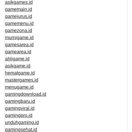
asikgames.id
gamemain.id
gamejurus.id
gamemenu.id
gamezona.id
murnigame.id
gamesarea.id
gamearea.id
ahligame.id
asikgame.id
hematgame.id
mastergames.id
menugame.id
gamingdownload.id
gamingbaru.id
gamingviral.id
gamingpro.id
unduhgaming.id
gamingsehat.id