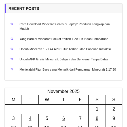
RECENT POSTS
Cara Download Minecraft Gratis di Laptop: Panduan Lengkap dan
Mudah
Yang Baru di Minecraft Pocket Edition 1.20: Fitur dan Pembaruan
Unduh Minecraft 1.21.44 APK: Fitur Terbaru dan Panduan Instalasi
Unduh APK Gratis Minecraft: Jelajahi dan Berkreasi Tanpa Batas
Menjelajahi Fitur Baru yang Menarik dari Pembaruan Minecraft 1.17.30
November 2025
M
T
W
T
F
S
S
1
2
3
4
5
6
7
8
9