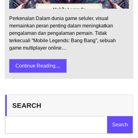
Perkenalan Dalam dunia game seluler, visual
memainkan peran penting dalam meningkatkan
pengalaman dan pengalaman pemain. Tidak
terkecuali “Mobile Legends: Bang Bang”, sebuah
game multiplayer online…
Continue Reading....
SEARCH
Search