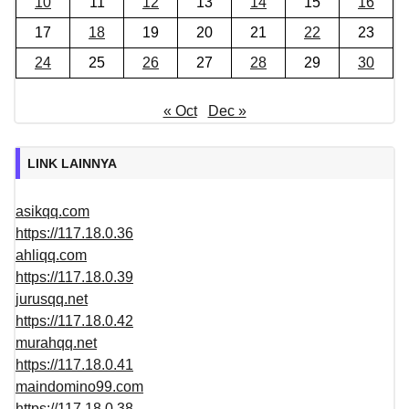
10
11
12
13
14
15
16
17
18
19
20
21
22
23
24
25
26
27
28
29
30
« Oct
Dec »
LINK LAINNYA
asikqq.com
https://117.18.0.36
ahliqq.com
https://117.18.0.39
jurusqq.net
https://117.18.0.42
murahqq.net
https://117.18.0.41
maindomino99.com
https://117.18.0.38