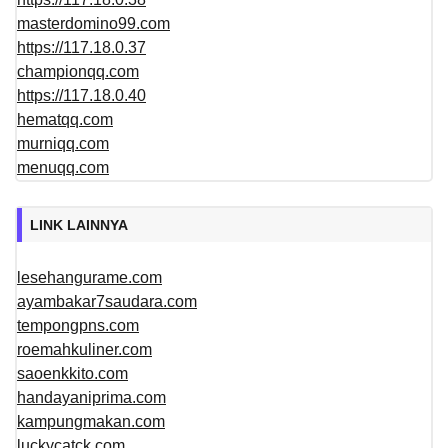
masterdomino99.com
https://117.18.0.37
championqq.com
https://117.18.0.40
hematqq.com
murniqq.com
menuqq.com
LINK LAINNYA
lesehangurame.com
ayambakar7saudara.com
tempongpns.com
roemahkuliner.com
saoenkkito.com
handayaniprima.com
kampungmakan.com
luckycatck.com