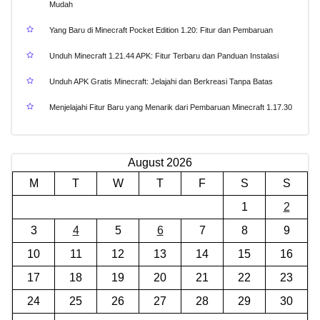
Mudah
Yang Baru di Minecraft Pocket Edition 1.20: Fitur dan Pembaruan
Unduh Minecraft 1.21.44 APK: Fitur Terbaru dan Panduan Instalasi
Unduh APK Gratis Minecraft: Jelajahi dan Berkreasi Tanpa Batas
Menjelajahi Fitur Baru yang Menarik dari Pembaruan Minecraft 1.17.30
August 2026
M
T
W
T
F
S
S
1
2
3
4
5
6
7
8
9
10
11
12
13
14
15
16
17
18
19
20
21
22
23
24
25
26
27
28
29
30