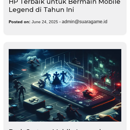
HP Terbaik untuk Bermain Mobile
Legend di Tahun Ini
-
admin@suaragame.id
Posted on:
June 24, 2025