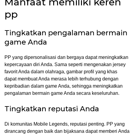
Manfaat memiliki keren
pp
Tingkatkan pengalaman bermain
game Anda
PP yang dipersonalisasi dan bergaya dapat meningkatkan
kepercayaan diri Anda. Sama seperti mengenakan jersey
favorit Anda dalam olahraga, gambar profil yang khas
dapat membuat Anda merasa lebih terhubung dengan
kepribadian dalam game Anda, sehingga meningkatkan
pengalaman bermain game Anda secara keseluruhan.
Tingkatkan reputasi Anda
Di komunitas Mobile Legends, reputasi penting. PP yang
dirancang dengan baik dan bijaksana dapat memberi Anda