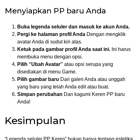
Menyiapkan PP baru Anda
Buka legenda seluler dan masuk ke akun Anda.
Pergi ke halaman profil Anda
Dengan mengklik
avatar Anda di sudut kiri atas.
Ketuk pada gambar profil Anda saat ini.
Ini harus
membuka menu dengan opsi.
Pilih “Ubah Avatar”
atau opsi serupa yang
disediakan di menu Game.
Pilih gambar baru
Dari galeri Anda atau unggah
yang baru yang telah Anda edit atau buat.
Simpan perubahan
Dan kagumi Keren PP baru
Anda!
Kesimpulan
“Legenda seluler PP Keren” bukan hanya tentang estetika