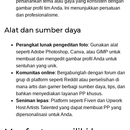
pertahankan tema atau gaya yang konsisten dengan
gambar profil tim Anda. Ini menunjukkan persatuan
dan profesionalisme.
Alat dan sumber daya
Perangkat lunak pengeditan foto
: Gunakan alat
seperti Adobe Photoshop, Canva, atau GIMP untuk
membuat dan mengedit gambar profil Anda untuk
sentuhan yang unik.
Komunitas online
: Bergabunglah dengan forum dan
grup di platform seperti Reddit atau perselisihan di
mana artis dan gamer berbagi sumber daya, tips, dan
bahkan menyediakan layanan PP khusus.
Seniman lepas
: Platform seperti Fiverr dan Upwork
Host Artists Talented yang dapat membuat PP yang
dipersonalisasi untuk Anda.