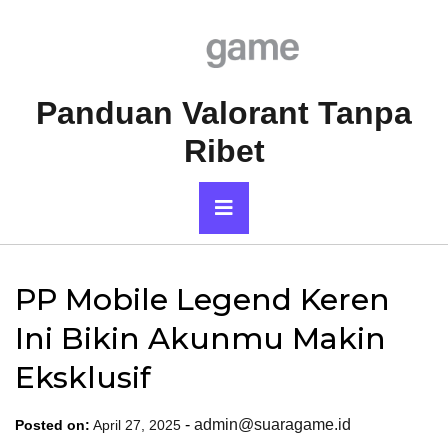
Skip
to
content
Panduan Valorant Tanpa
Ribet
Primary
Menu
PP Mobile Legend Keren
Ini Bikin Akunmu Makin
Eksklusif
-
admin@suaragame.id
Posted on:
April 27, 2025