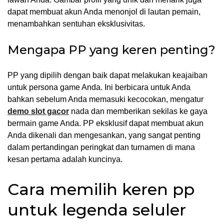
dapat membuat akun Anda menonjol di lautan pemain,
menambahkan sentuhan eksklusivitas.
Mengapa PP yang keren penting?
PP yang dipilih dengan baik dapat melakukan keajaiban
untuk persona game Anda. Ini berbicara untuk Anda
bahkan sebelum Anda memasuki kecocokan, mengatur
demo slot gacor
nada dan memberikan sekilas ke gaya
bermain game Anda. PP eksklusif dapat membuat akun
Anda dikenali dan mengesankan, yang sangat penting
dalam pertandingan peringkat dan turnamen di mana
kesan pertama adalah kuncinya.
Cara memilih keren pp
untuk legenda seluler