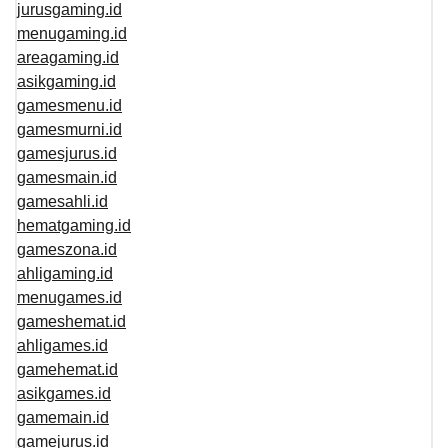
jurusgaming.id
menugaming.id
areagaming.id
asikgaming.id
gamesmenu.id
gamesmurni.id
gamesjurus.id
gamesmain.id
gamesahli.id
hematgaming.id
gameszona.id
ahligaming.id
menugames.id
gameshemat.id
ahligames.id
gamehemat.id
asikgames.id
gamemain.id
gamejurus.id