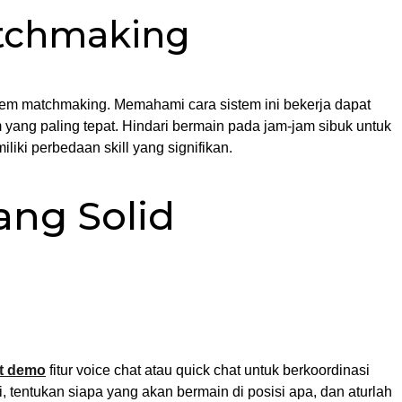
atchmaking
tem matchmaking. Memahami cara sistem ini bekerja dapat
yang paling tepat. Hindari bermain pada jam-jam sibuk untuk
ki perbedaan skill yang signifikan.
ng Solid
ot demo
fitur voice chat atau quick chat untuk berkoordinasi
, tentukan siapa yang akan bermain di posisi apa, dan aturlah