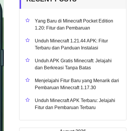
Yang Baru di Minecraft Pocket Edition
1.20: Fitur dan Pembaruan
Unduh Minecraft 1.21.44 APK: Fitur
Terbaru dan Panduan Instalasi
Unduh APK Gratis Minecraft: Jelajahi
dan Berkreasi Tanpa Batas
Menjelajahi Fitur Baru yang Menarik dari
Pembaruan Minecraft 1.17.30
Unduh Minecraft APK Terbaru: Jelajahi
Fitur dan Pembaruan Terbaru