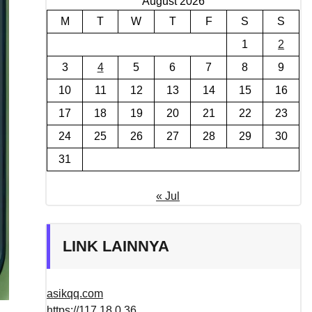
August 2026
M
T
W
T
F
S
S
1
2
3
4
5
6
7
8
9
10
11
12
13
14
15
16
17
18
19
20
21
22
23
24
25
26
27
28
29
30
31
« Jul
LINK LAINNYA
asikqq.com
https://117.18.0.36