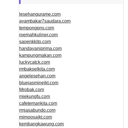
lesehangurame.com
ayambakar7saudara.com
tempongpns.com
roemahkuliner.com
saoenkkito.com
handayaniprima.com
kampungmakan.com
luckycatck.com
rmbakoelkita.com
angelesehan.com
bluejasminejkt.com
Mrobak.com
miekungfu.com
cafetemankita.com
rmjasabundo.com
mimoosajkt.com
kembangkawung.com