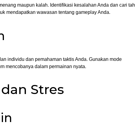
 menang maupun kalah. Identifikasi kesalahan Anda dan cari ta
untuk mendapatkan wawasan tentang gameplay Anda.
n
pilan individu dan pemahaman taktis Anda. Gunakan mode
elum mencobanya dalam permainan nyata.
dan Stres
in