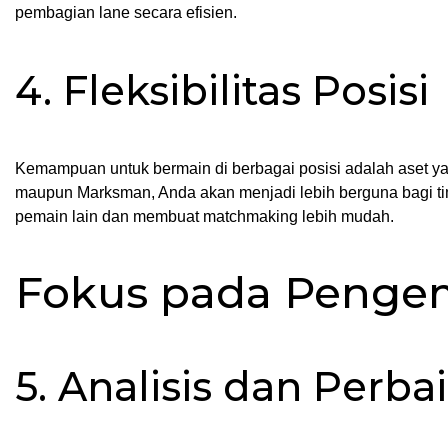
pembagian lane secara efisien.
4. Fleksibilitas Posisi
Kemampuan untuk bermain di berbagai posisi adalah aset ya
maupun Marksman, Anda akan menjadi lebih berguna bagi tim.
pemain lain dan membuat matchmaking lebih mudah.
Fokus pada Penge
5. Analisis dan Perba