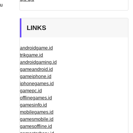
hu
LINKS
androidgame.id
trikgame.id
androidgaming.id
gameandroid.id
gameiphone.id
iphonegames.id
gamepc.id
offlinegames.id
gamesinfo.id
mobilegames.id
gamesmobile.id
gamesoffline.id