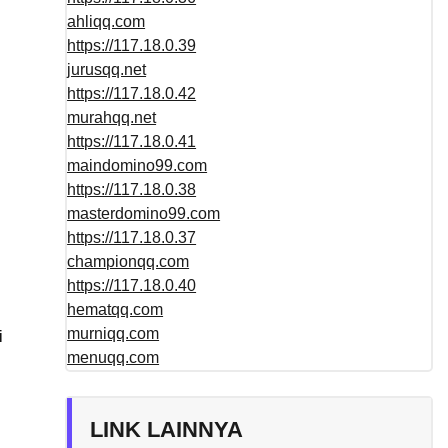
ahliqq.com
https://117.18.0.39
jurusqq.net
https://117.18.0.42
murahqq.net
https://117.18.0.41
maindomino99.com
https://117.18.0.38
masterdomino99.com
https://117.18.0.37
championqq.com
https://117.18.0.40
hematqq.com
murniqq.com
i
menuqq.com
LINK LAINNYA