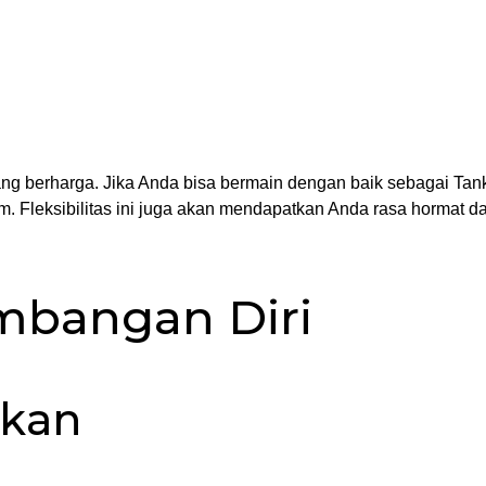
ng berharga. Jika Anda bisa bermain dengan baik sebagai Tan
 Fleksibilitas ini juga akan mendapatkan Anda rasa hormat da
mbangan Diri
ikan